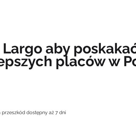
OFERTA
KIM JESTEŚMY
AKTUALNOŚCI
o Largo aby poskaka
lepszych placów w P
przeszkód dostępny aż 7 dni
u