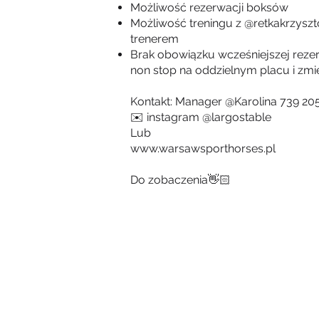
Możliwość rezerwacji boksów
Możliwość treningu z @retkakrzyszt
trenerem
Brak obowiązku wcześniejszej rezer
non stop na oddzielnym placu i zmie
Kontakt: Manager @Karolina 739 205
✉️ instagram @largostable
Lub
www.warsawsporthorses.pl
Do zobaczenia👋🏻