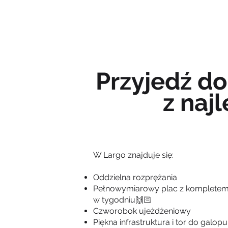
STRONA GŁÓWNA
Przyjedź d
z naj
W Largo znajduje się:
Oddzielna rozprężania
Pełnowymiarowy plac z kompletem 
w tygodniu🙌🏻
Czworobok ujeżdżeniowy
Piękna infrastruktura i tor do galop