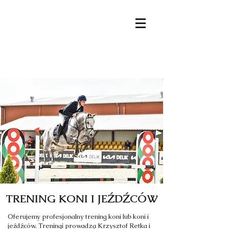
STRONA GŁÓWNA
OFERTA
KIM JESTEŚMY
AKTUALNOŚCI
NASZE KONIE
KONTAKT
TRENING KONI I JEŹDŹCÓW
Oferujemy profesjonalny trening koni lub koni i
jeźdźców.
Treningi prowadzą Krzysztof Retka i