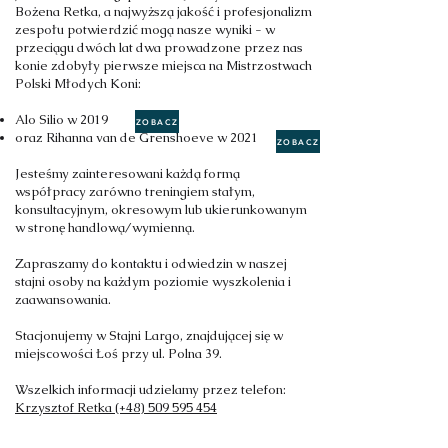
Bożena Retka, a najwyższą jakość i profesjonalizm
zespołu potwierdzić mogą nasze wyniki - w
przeciągu dwóch lat dwa prowadzone przez nas
konie zdobyły pierwsze miejsca na Mistrzostwach
Polski Młodych Koni:
Alo Silio w 2019
ZOBACZ
oraz Rihanna van de Grenshoeve w 2021
ZOBACZ
Jesteśmy zainteresowani każdą formą
współpracy zarówno treningiem stałym,
konsultacyjnym, okresowym lub ukierunkowanym
w stronę handlową/wymienną.
Zapraszamy do kontaktu i odwiedzin w naszej
stajni osoby na każdym poziomie wyszkolenia i
zaawansowania.
Stacjonujemy w Stajni Largo, znajdującej się w
miejscowości Łoś przy ul. Polna 39.
Wszelkich informacji udzielamy przez telefon:
Krzysztof Retka (+48)
509 595 454