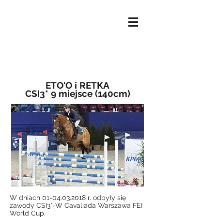
STRONA GŁÓWNA
OFERTA
KIM JESTEŚMY
AKTUALNOŚCI
NASZE KONIE
KONTAKT
ETO'O i RETKA
CSI3* 9 miejsce (140cm)
​W dniach
01-04.03.2018
r. odbyły się
zawody
CSI3*-W Cavaliada Warszawa FEI
World Cup.