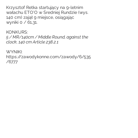
Krzysztof Retka startujący na 9-letnim
wałachu ETO'O w Średniej Rundzie (wys.
140 cm) zajął 9 miejsce, osiągając
wyniki 0 / 61,31.
KONKURS:
5 / MR/140cm / Middle Round, against the
clock, 140 cm Article 238.2.1
WYNIKI:
https://zawodykonne.com/zawody/6/535
/6777
ETO'O 9 yo - Średnia Runda CSI 3*- 140cm -