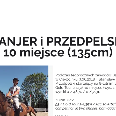
OFERTA
KIM JESTEŚMY
AKTUALNOŚCI
ANJER i PRZEDPELS
10 miejsce (135cm)
​Podczas tegorocznych zawodów Bal
w Ciekocinku, 3.06.2018 r. Stanisław
Przedpełski startujący na 8-letnim
Gold Tour 2 zajął 10 miejsce (wys. 1
wyniki 0 / 48,74 / 0 /32,31.
KONKURS:
93 / Gold Tour 2-1,35m / Acc. to Article
competition in two phases, both again