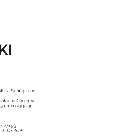
NASZE KONIE
KONTAKT
KI
tica Spring Tour
 wałachu Canjer w
35 cm) osiągając
: 274.5.3
st the clock