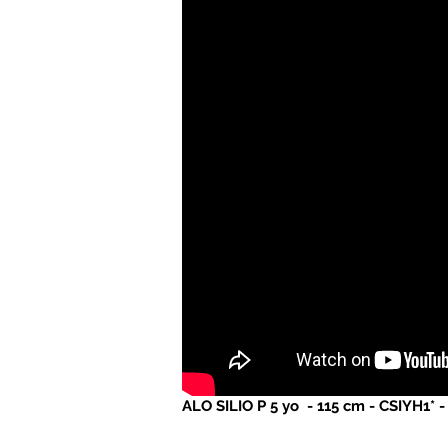
ALO SILIO P 5 yo
- 115 cm -
CSIYH1*
-