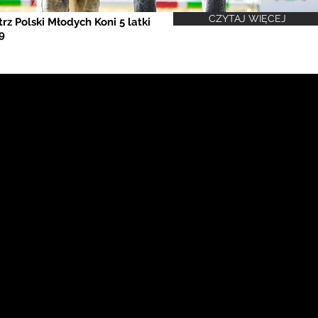
CZYTAJ WIĘCEJ
trz Polski Młodych Koni 5 latki
9